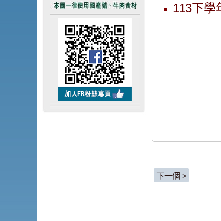
113下
下一個 >